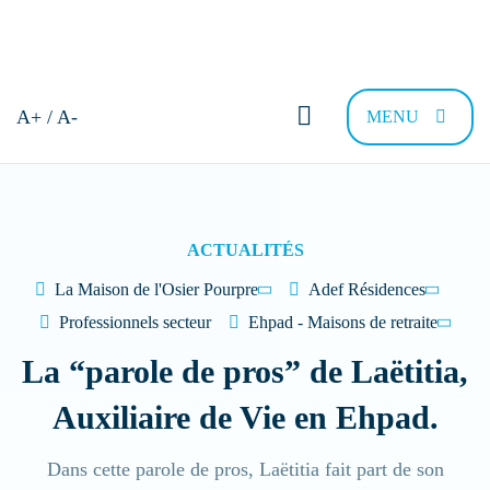
Bonjour et bienvenue !
A+ / A-
MENU
Comment pouvons-nous vous
aider ?
ACTUALITÉS
La Maison de l'Osier Pourpre
Adef Résidences
Trouver sa résidence
Nous recrutons
FAQ
Contac
Professionnels secteur
Ehpad - Maisons de retraite
La “parole de pros” de Laëtitia,
Quel type de Résidence recherchez-vous
Auxiliaire de Vie en Ehpad.
?
Dans cette parole de pros, Laëtitia fait part de son