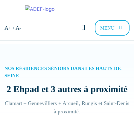
A+ / A-
MENU
Bonjour et bienvenue !
Comment pouvons-nous vous
aider ?
NOS RÉSIDENCES SÉNIORS DANS LES HAUTS-DE-
SEINE
Trouver sa résidence
Nous recrutons
FAQ
Contac
2 Ehpad et 3 autres à proximité
Clamart – Gennevilliers + Arcueil, Rungis et Saint-Denis
Quel type de Résidence recherchez-vous
à proximité.
?