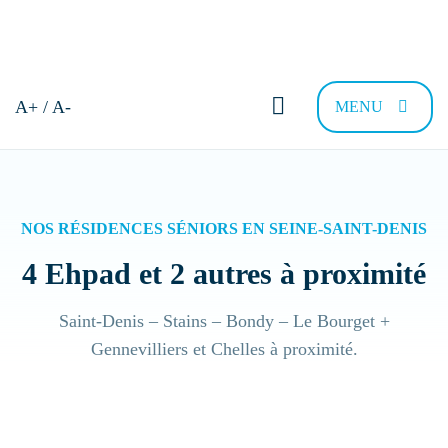
Bonjour et bienvenue !
A+ / A-
MENU
Comment pouvons-nous vous
aider ?
NOS RÉSIDENCES SÉNIORS EN SEINE-SAINT-DENIS
4 Ehpad et 2 autres à proximité
Trouver sa résidence
Nous recrutons
FAQ
Contac
Saint-Denis – Stains – Bondy – Le Bourget +
Gennevilliers et Chelles à proximité.
Quel type de Résidence recherchez-vous
?