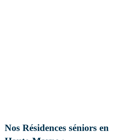
Ehpad
Résidence handicap
Établissement sanitaire
Résidence autonomie
Nos Résidences séniors en