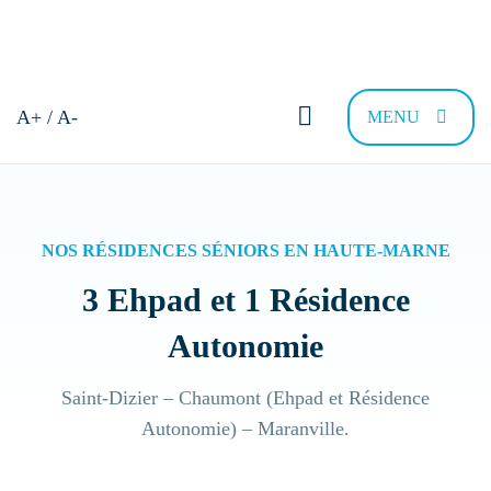
Bonjour et bienvenue !
A+ / A-
MENU
Comment pouvons-nous vous
aider ?
NOS RÉSIDENCES SÉNIORS EN HAUTE-MARNE
3 Ehpad et 1 Résidence
Trouver sa résidence
Nous recrutons
FAQ
Contac
Autonomie
Saint-Dizier – Chaumont (Ehpad et Résidence
Quel type de Résidence recherchez-vous
Autonomie) – Maranville.
?