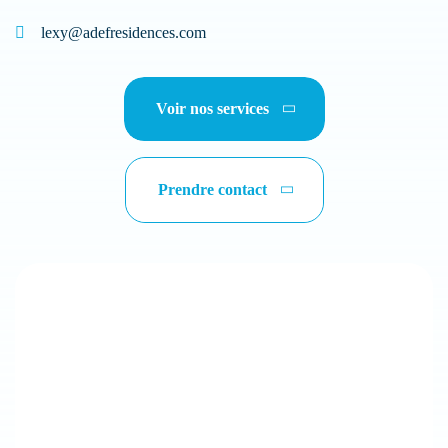
Ehpad
lexy@adefresidences.com
Voir nos services
Résidence handicap
Prendre contact
Établissement sanitaire
Résidence autonomie