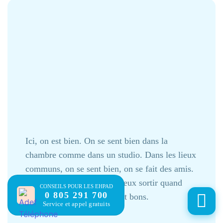
Ici, on est bien. On se sent bien dans la
chambre comme dans un studio. Dans les lieux
communs, on se sent bien, on se fait des amis.
L’ambiance est bonne. Je peux sortir quand
CONSEILS POUR LES EHPAD
0 805 291 700
j’en ai envie. Les repas sont bons.
Service et appel gratuits