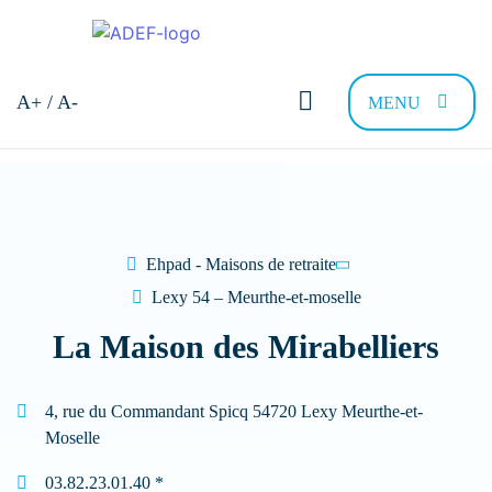
A+ / A-
MENU
Bonjour et bienvenue !
Comment pouvons-nous vous
aider ?
Ehpad - Maisons de retraite
Lexy 54 – Meurthe-et-moselle
Trouver sa résidence
Nous recrutons
FAQ
Contac
La Maison des Mirabelliers
Quel type de Résidence recherchez-vous
4, rue du Commandant Spicq 54720 Lexy Meurthe-et-
?
Moselle
03.82.23.01.40 *