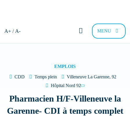
Bonjour et bienvenue !
A+ / A-
MENU
Comment pouvons-nous vous
aider ?
EMPLOIS
CDD
Temps plein
Villeneuve La Garenne, 92
Trouver sa résidence
Nous recrutons
FAQ
Contac
Hôpital Nord 92
Pharmacien H/F-Villeneuve la
Quel type de Résidence recherchez-vous
Garenne- CDI à temps complet
?