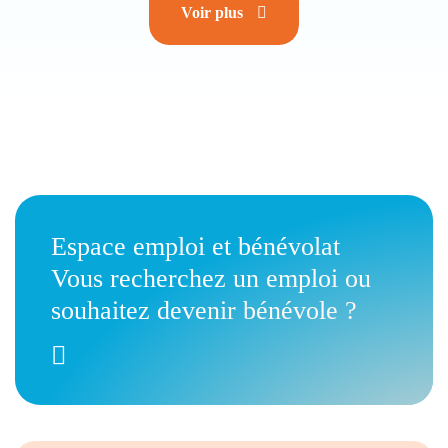
Voir plus
Espace emploi et bénévolat
Vous recherchez un emploi ou
souhaitez devenir bénévole ?