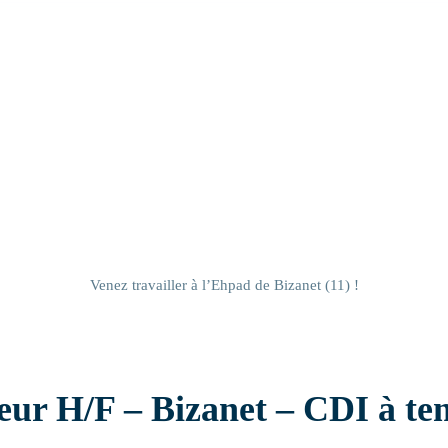
Résidence handicap
Résidence autonomie
Venez travailler à l’Ehpad de Bizanet (11) !
r H/F – Bizanet – CDI à tem