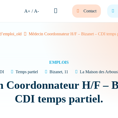
A+ / A-
Contact
 d’emploi_old
Médecin Coordonnateur H/F – Bizanet – CDI temps pa
et bienvenue ! Comment
nous vous aider ?
EMPLOIS
DI
Temps partiel
Bizanet, 11
La Maison des Arbousi
 Coordonnateur H/F – B
 sa résidence
Nous recrutons
FAQ
CDI temps partiel.
Quel type de Résidence recherchez-vous ?