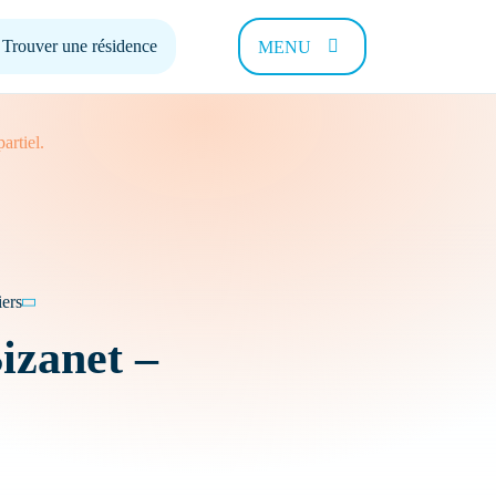
Trouver une résidence
MENU
rtiel.
 pouvons-
ers
izanet –
Contact