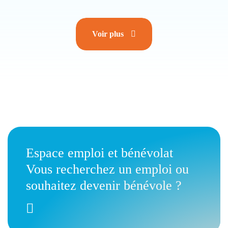
Voir plus
Espace emploi et bénévolat
Vous recherchez un emploi ou
souhaitez devenir bénévole ?