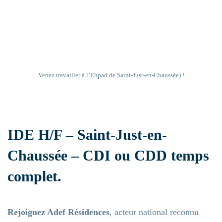
Ehpad
Résidence handicap
Venez travailler à l’Ehpad de Saint-Just-en-Chaussée) !
Établissement sanitaire
IDE H/F – Saint-Just-en-
Résidence autonomie
Chaussée – CDI ou CDD temps
complet.
Rejoignez Adef Résidences
, acteur national reconnu