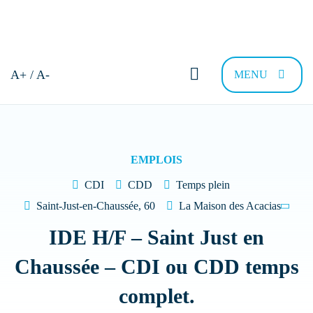
Bonjour et bienvenue !
A+ / A-
MENU
Comment pouvons-nous vous
aider ?
EMPLOIS
CDI
CDD
Temps plein
Trouver sa résidence
Nous recrutons
FAQ
Contac
Saint-Just-en-Chaussée, 60
La Maison des Acacias
IDE H/F – Saint Just en
Quel type de Résidence recherchez-vous
Chaussée – CDI ou CDD temps
?
complet.