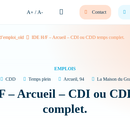
A+ / A-
Contact
 d’emploi_old
IDE H/F – Arcueil – CDI ou CDD temps complet.
et bienvenue ! Comment
nous vous aider ?
EMPLOIS
CDD
Temps plein
Arcueil, 94
La Maison du Gr
F – Arcueil – CDI ou CD
 sa résidence
Nous recrutons
FAQ
complet.
Quel type de Résidence recherchez-vous ?