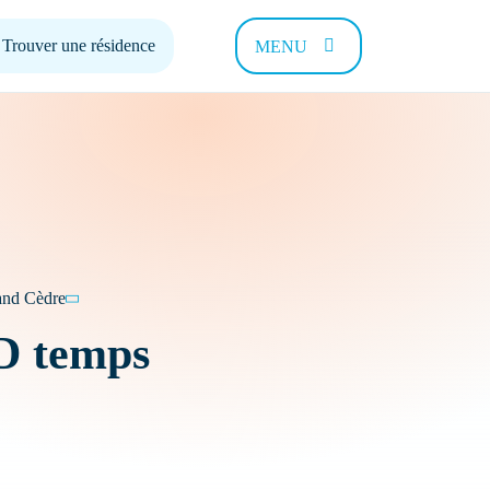
Trouver une résidence
MENU
 pouvons-
and Cèdre
D temps
Contact