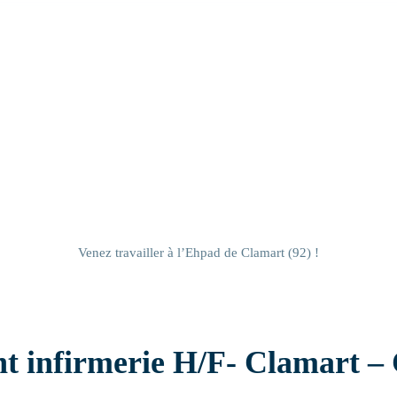
Résidence handicap
Résidence autonomie
Venez travailler à l’Ehpad de Clamart (92) !
nt infirmerie H/F- Clamart –