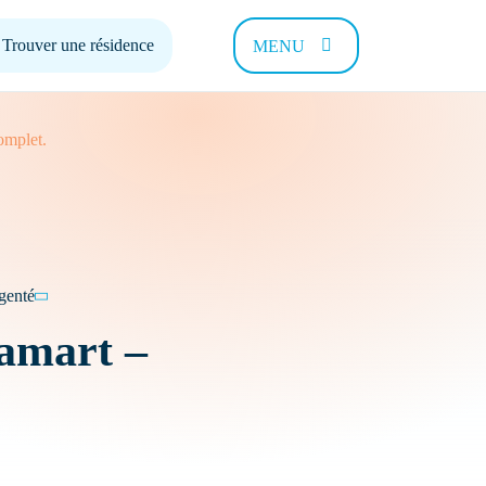
Trouver une résidence
MENU
omplet.
 pouvons-
genté
lamart –
Contact