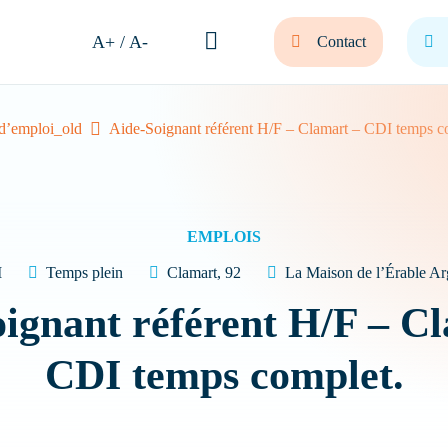
A+ / A-
Contact
 d’emploi_old
Aide-Soignant référent H/F – Clamart – CDI temps c
et bienvenue ! Comment
nous vous aider ?
EMPLOIS
I
Temps plein
Clamart, 92
La Maison de l’Érable Ar
ignant référent H/F – C
 sa résidence
Nous recrutons
FAQ
CDI temps complet.
Quel type de Résidence recherchez-vous ?