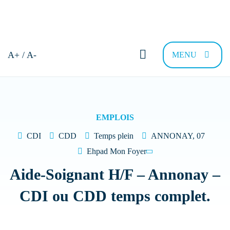
Bonjour et bienvenue !
A+ / A-
MENU
Comment pouvons-nous vous
aider ?
EMPLOIS
CDI
CDD
Temps plein
ANNONAY, 07
Trouver sa résidence
Nous recrutons
FAQ
Contac
Ehpad Mon Foyer
Aide-Soignant H/F – Annonay –
Quel type de Résidence recherchez-vous
CDI ou CDD temps complet.
?