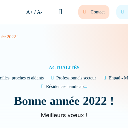
A+ / A-
Contact
née 2022 !
et bienvenue ! Comment
nous vous aider ?
ACTUALITÉS
illes, proches et aidants
Professionnels secteur
Ehpad - Ma
Résidences handicap
 sa résidence
Nous recrutons
FAQ
Bonne année 2022 !
Meilleurs voeux !
Quel type de Résidence recherchez-vous ?