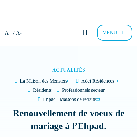
Bonjour et bienvenue !
A+ / A-
MENU
Comment pouvons-nous vous
aider ?
ACTUALITÉS
La Maison des Merisiers
Adef Résidences
Trouver sa résidence
Nous recrutons
FAQ
Contac
Résidents
Professionnels secteur
Ehpad - Maisons de retraite
Renouvellement de voeux de
Quel type de Résidence recherchez-vous
?
mariage à l’Ehpad.