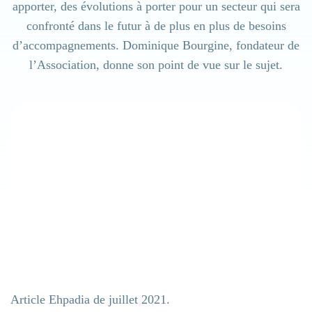
apporter, des évolutions à porter pour un secteur qui sera
Ehpad
confronté dans le futur à de plus en plus de besoins
d’accompagnements. Dominique Bourgine, fondateur de
l’Association, donne son point de vue sur le sujet.
Résidence handicap
Établissement sanitaire
Résidence autonomie
Article Ehpadia de juillet 2021.