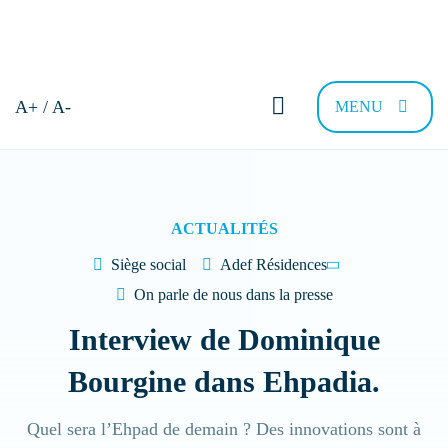
Bonjour et bienvenue !
A+ / A-
MENU
Comment pouvons-nous vous
aider ?
ACTUALITÉS
Siège social
Adef Résidences
Trouver sa résidence
Nous recrutons
FAQ
Contac
On parle de nous dans la presse
Interview de Dominique
Quel type de Résidence recherchez-vous
Bourgine dans Ehpadia.
?
Quel sera l’Ehpad de demain ? Des innovations sont à